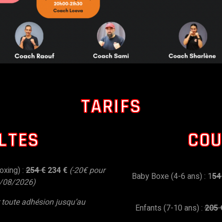
TARIFS
LTES
COU
oxing) :
254 €
234 €
(-20€ pour
Baby Boxe (4-6 ans) : 1
54
1/08/2026)
 toute adhésion jusqu’au
Enfants (7-10 ans) :
205 